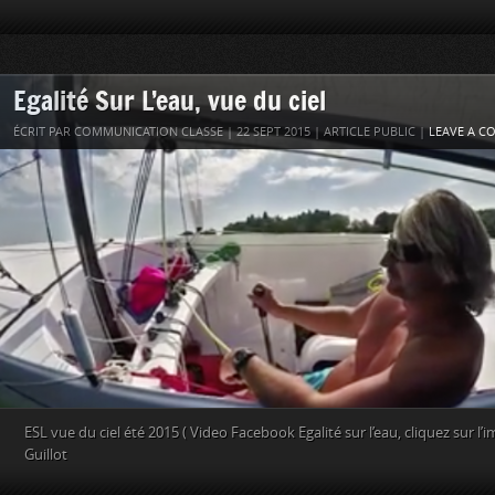
Egalité Sur L’eau, vue du ciel
ÉCRIT PAR COMMUNICATION CLASSE | 22 SEPT 2015 | ARTICLE PUBLIC |
LEAVE A 
ESL vue du ciel été 2015 ( Video Facebook Egalité sur l’eau, cliquez sur l’i
Guillot