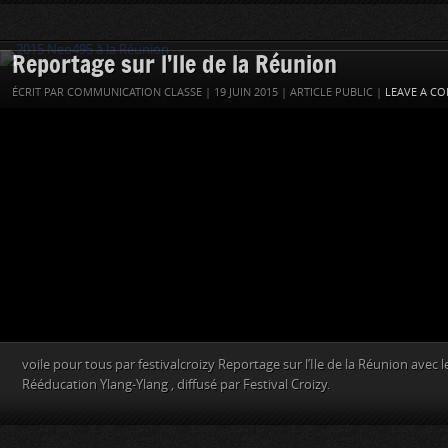
Reportage sur l’Ile de la Réunion
ÉCRIT PAR COMMUNICATION CLASSE | 19 JUIN 2015 | ARTICLE PUBLIC |
LEAVE A C
voile pour tous par festivalcroizy Reportage sur l’Ile de la Réunion avec 
Rééducation Ylang-Ylang , diffusé par Festival Croizy.