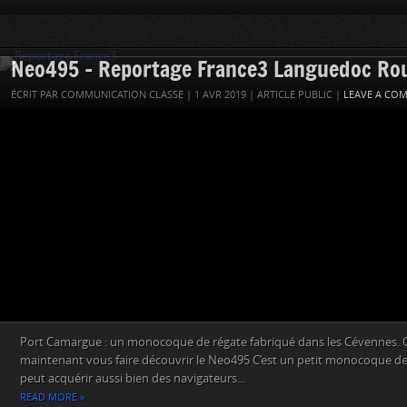
Neo495 – Reportage France3 Languedoc Rou
ÉCRIT PAR COMMUNICATION CLASSE | 1 AVR 2019 | ARTICLE PUBLIC |
LEAVE A CO
Port Camargue : un monocoque de régate fabriqué dans les Cévennes. 
maintenant vous faire découvrir le Neo495 C’est un petit monocoque de
peut acquérir aussi bien des navigateurs...
READ MORE »