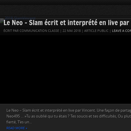
Le Neo – Slam écrit et interprété en live par
ÉCRIT PAR COMMUNICATION CLASSE | 22 MAI 2018 | ARTICLE PUBLIC |
LEAVE A C
Le Neo – Slam écrit et interprété en live par Vincent. Une façon de part
Neo495 … »Tu as oublié qui tu étais ? Tes soucis et tes difficultés, Ou pl
fierté, T’es un...
READ MORE »